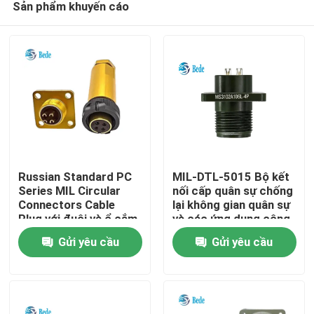
Sản phẩm khuyến cáo
Russian Standard PC
MIL-DTL-5015 Bộ kết
Series MIL Circular
nối cấp quân sự chống
Connectors Cable
lại không gian quân sự
Plug với đuôi và ổ cắm
và các ứng dụng công
Nhà
nghiệp khắc nghiệt
Gửi yêu cầu
Gửi yêu cầu
Sản phẩm
Về chúng tôi