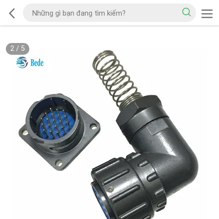
2
/
5