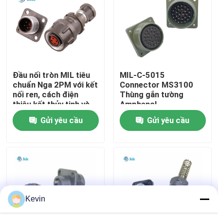
Chuyến tham quan nhà máy
Kiểm soát chất lượng
Đầu nối tròn MIL tiêu
MIL-C-5015
chuẩn Nga 2PM với kết
Connector MS3100
Liên hệ với chúng tôi
nối ren, cách điện
Thùng gắn tường
thiêu kết thủy tinh và
Amphenol
chịu nhiệt độ cao
Gửi yêu cầu
Gửi yêu cầu
Tin tức
Blog
Yêu cầu Đặt giá
Kevin
Đầu nối hàng không GX