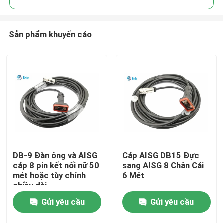
Sản phẩm khuyến cáo
DB-9 Đàn ông và AISG
Cáp AISG DB15 Đực
Nhà
cáp 8 pin kết nối nữ 50
sang AISG 8 Chân Cái
mét hoặc tùy chỉnh
6 Mét
chiều dài
Sản phẩm
Gửi yêu cầu
Gửi yêu cầu
Về chúng tôi