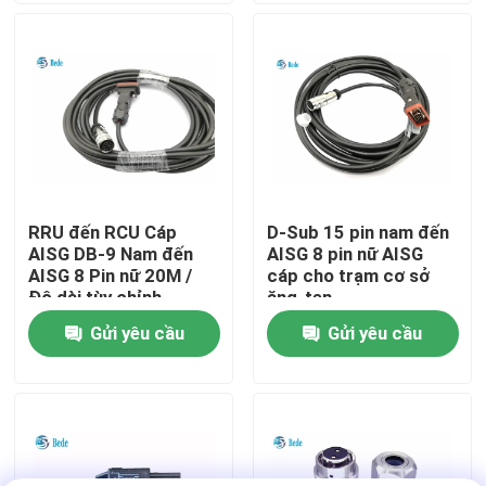
Chuyến tham quan nhà máy
Kiểm soát chất lượng
Liên hệ với chúng tôi
RRU đến RCU Cáp
D-Sub 15 pin nam đến
AISG DB-9 Nam đến
AISG 8 pin nữ AISG
Tin tức
AISG 8 Pin nữ 20M /
cáp cho trạm cơ sở
Độ dài tùy chỉnh
ăng-ten
Gửi yêu cầu
Gửi yêu cầu
Blog
Yêu cầu Đặt giá
Đầu nối hàng không GX